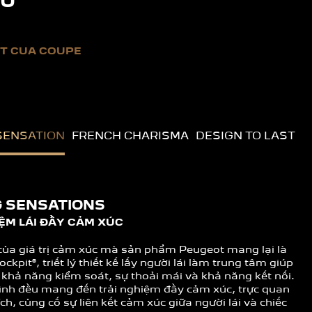
ÂU
T CỦA COUPE
SENSATION
FRENCH CHARISMA
DESIGN TO LAST
G SENSATIONS
ỆM LÁI ĐẦY CẢM XÚC
của giá trị cảm xúc mà sản phẩm Peugeot mang lại là
ckpit®, triết lý thiết kế ​​lấy người lái làm trung tâm giúp
khả năng kiểm soát, sự thoải mái và khả năng kết nối. ​
rình đều mang đến trải nghiệm đầy cảm xúc, trực quan
ch, củng cố sự liên kết cảm xúc giữa người lái và chiếc