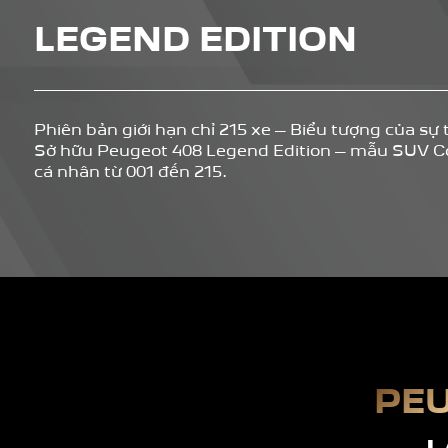
LEGEND EDITION
Phiên bản giới hạn chỉ 215 xe – Biểu tượng của sự t
Sở hữu Peugeot 408 Legend Edition – mẫu SUV Cou
cá nhân từ 001 đến 215. ​
PE