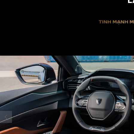
L
TÍNH MẠNH M