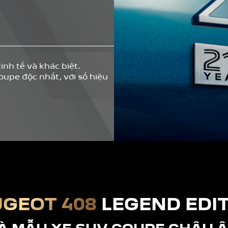
inh tế và khác biệt.
pe độc nhất, với số hiệu
UGEOT 408
LEGEND EDI