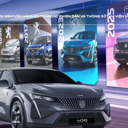
ỆN NGHI
VẬN HÀNH
AN TOÀN
CÁC PHIÊN BẢN VÀ THÔNG SỐ
THƯ VIỆN 