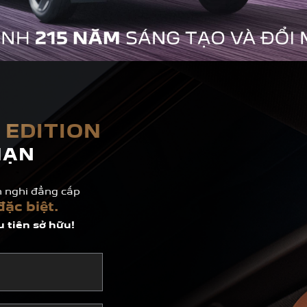
 EDITION
HẠN
n nghi đẳng cấp
đặc biệt.
 tiên sở hữu!