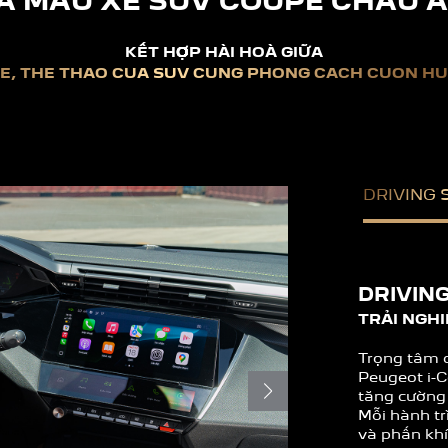
À MẪU XE SUV COUPE CHÂU 
KẾT HỢP HÀI HOÀ GIỮA
Ẽ, THỂ THAO CỦA SUV
CÙNG
PHONG CÁCH CUỐN HÚ
DRIVING 
DRIVIN
TRẢI NGHI
Trọng tâm 
Peugeot i-Co
tăng cường 
Mỗi hành t
và phấn khí