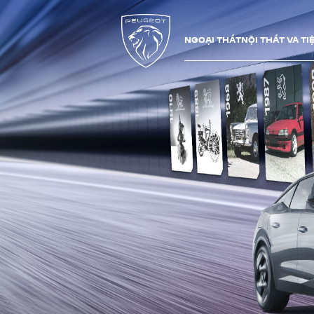
NGOẠI THẤT
NỘI THẤT VÀ TI